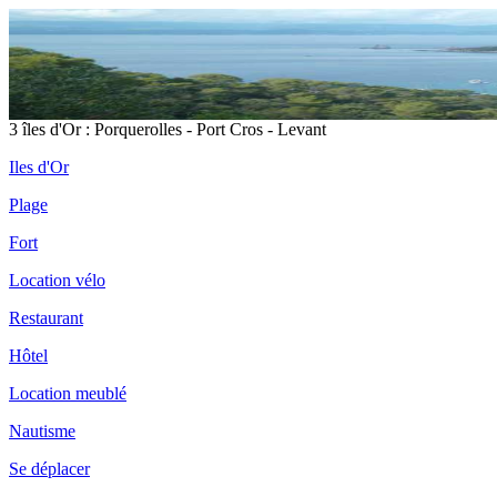
3 îles d'Or : Porquerolles - Port Cros - Levant
Iles d'Or
Plage
Fort
Location vélo
Restaurant
Hôtel
Location meublé
Nautisme
Se déplacer