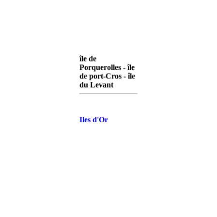
île de
Porquerolles - île
de port-Cros - île
du Levant
Iles d'Or
Porquerolles
Iles d'Or Port-
Cros