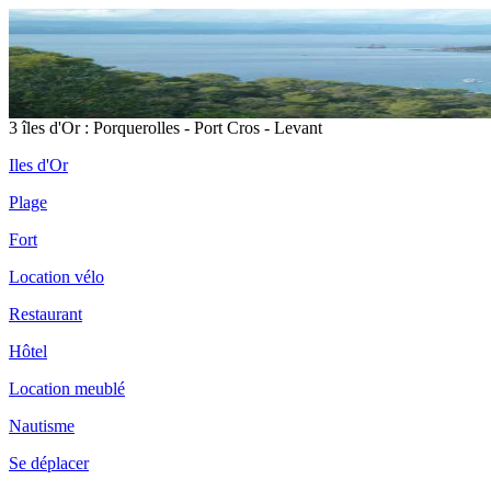
3 îles d'Or : Porquerolles - Port Cros - Levant
Iles d'Or
Plage
Fort
Location vélo
Restaurant
Hôtel
Location meublé
Nautisme
Se déplacer