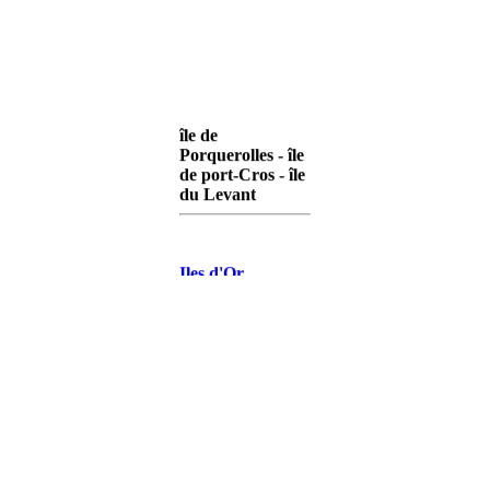
île de
Porquerolles - île
de port-Cros - île
du Levant
Iles d'Or
Porquerolles
Iles d'Or Port-
Cros