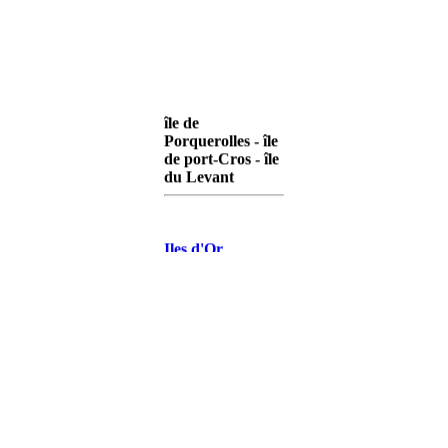
île de
Porquerolles - île
de port-Cros - île
du Levant
Iles d'Or
Porquerolles
Iles d'Or Port-
Cros