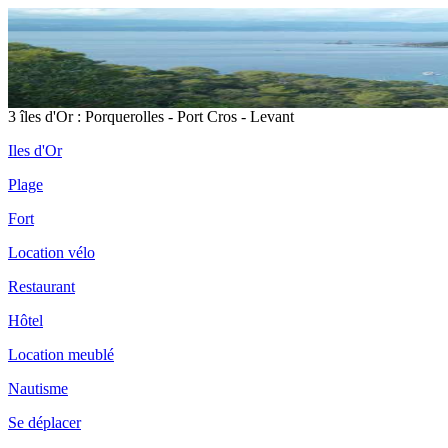
3 îles d'Or : Porquerolles - Port Cros - Levant
Iles d'Or
Plage
Fort
Location vélo
Restaurant
Hôtel
Location meublé
Nautisme
Se déplacer