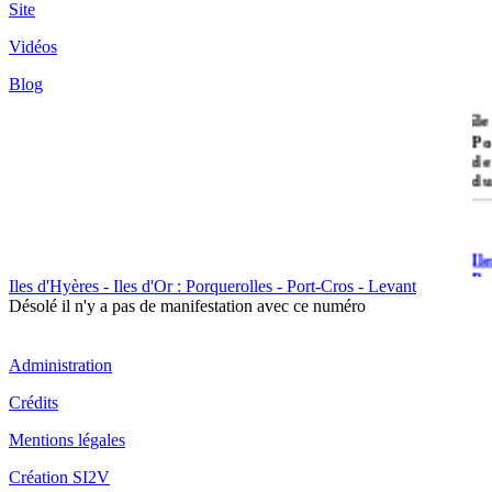
Site
Vidéos
Blog
île
Po
de
du
Il
Po
Iles d'Hyères - Iles d'Or : Porquerolles - Port-Cros - Levant
Désolé il n'y a pas de manifestation avec ce numéro
Administration
Crédits
Il
Mentions légales
Cr
Création SI2V