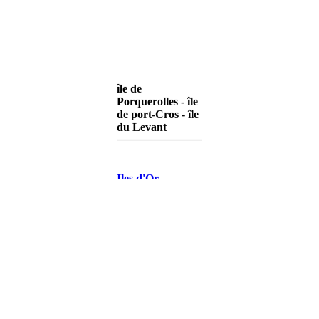
île de
Porquerolles - île
de port-Cros - île
du Levant
Iles d'Or
Porquerolles
Iles d'Or Port-
Cros