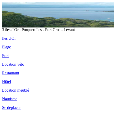
3 îles d'Or : Porquerolles - Port Cros - Levant
Iles d'Or
Plage
Fort
Location vélo
Restaurant
Hôtel
Location meublé
Nautisme
Se déplacer