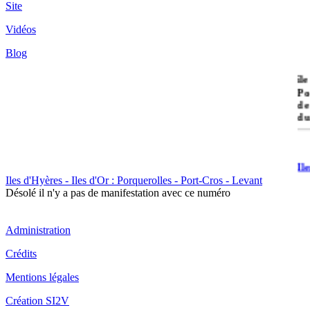
Site
Vidéos
Blog
île
Po
de
du
Il
Po
Iles d'Hyères - Iles d'Or : Porquerolles - Port-Cros - Levant
Désolé il n'y a pas de manifestation avec ce numéro
Administration
Crédits
Il
Mentions légales
Cr
Création SI2V