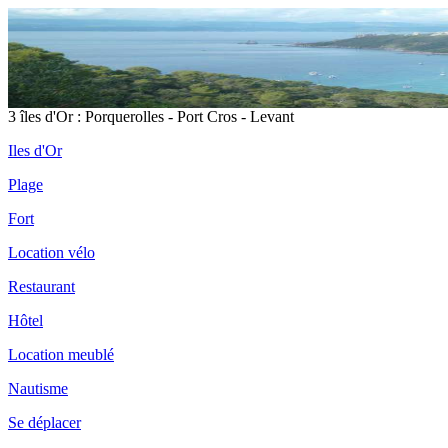
3 îles d'Or : Porquerolles - Port Cros - Levant
Iles d'Or
Plage
Fort
Location vélo
Restaurant
Hôtel
Location meublé
Nautisme
Se déplacer