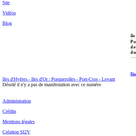
Site
Vidéos
Blog
île
Po
de
du
Il
Po
Iles d'Hyères - Iles d'Or : Porquerolles - Port-Cros - Levant
Désolé il n'y a pas de manifestation avec ce numéro
Administration
Crédits
Mentions légales
Il
Cr
Création SI2V