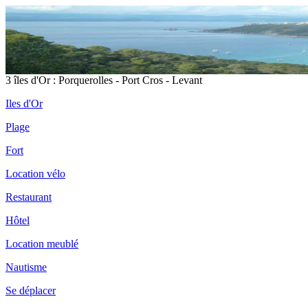
3 îles d'Or : Porquerolles - Port Cros - Levant
Iles d'Or
Plage
Fort
Location vélo
Restaurant
Hôtel
Location meublé
Nautisme
Se déplacer