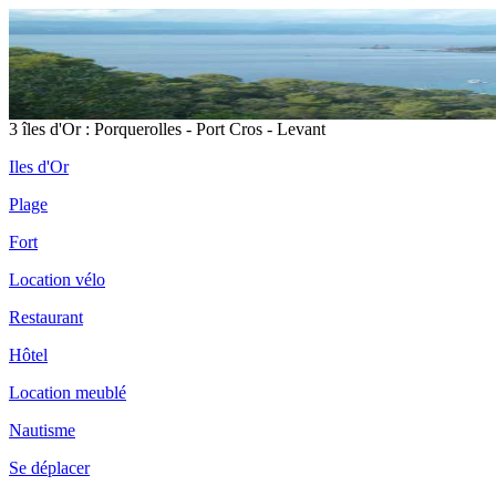
3 îles d'Or : Porquerolles - Port Cros - Levant
Iles d'Or
Plage
Fort
Location vélo
Restaurant
Hôtel
Location meublé
Nautisme
Se déplacer