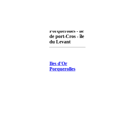
île de
Porquerolles - île
de port-Cros - île
du Levant
Iles d'Or
Porquerolles
Iles d'Or Port-
Cros