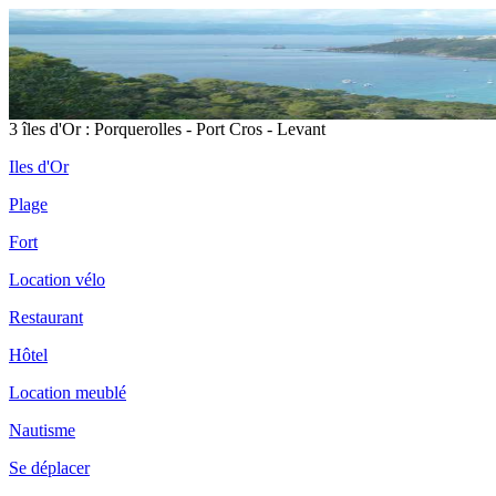
3 îles d'Or : Porquerolles - Port Cros - Levant
Iles d'Or
Plage
Fort
Location vélo
Restaurant
Hôtel
Location meublé
Nautisme
Se déplacer