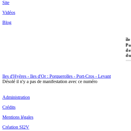
Site
Vidéos
Blog
île
Po
de
du
Il
Iles d'Hyères - Iles d'Or : Porquerolles - Port-Cros - Levant
Po
Désolé il n'y a pas de manifestation avec ce numéro
Administration
Crédits
Mentions légales
Il
Création SI2V
Cr