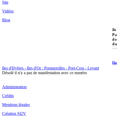
Site
Vidéos
Blog
île
Po
de
du
Il
Po
Iles d'Hyères - Iles d'Or : Porquerolles - Port-Cros - Levant
Désolé il n'y a pas de manifestation avec ce numéro
Administration
Crédits
Il
Mentions légales
Cr
Création SI2V