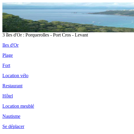
3 îles d'Or : Porquerolles - Port Cros - Levant
Iles d'Or
Plage
Fort
Location vélo
Restaurant
Hôtel
Location meublé
Nautisme
Se déplacer