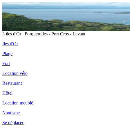
3 îles d'Or : Porquerolles - Port Cros - Levant
Iles d'Or
Plage
Fort
Location vélo
Restaurant
Hôtel
Location meublé
Nautisme
Se déplacer