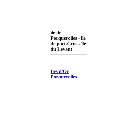
île de
Porquerolles - île
de port-Cros - île
du Levant
Iles d'Or
Porquerolles
Iles d'Or Port-
Cros