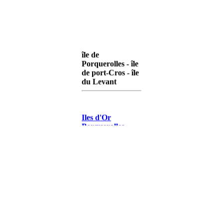
île de
Porquerolles - île
de port-Cros - île
du Levant
Iles d'Or
Porquerolles
Iles d'Or Port-
Cros