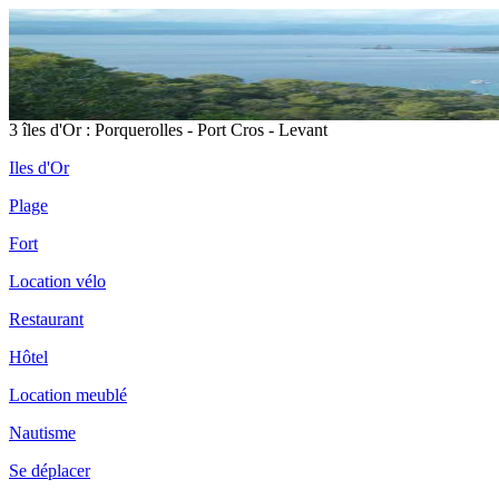
3 îles d'Or : Porquerolles - Port Cros - Levant
Iles d'Or
Plage
Fort
Location vélo
Restaurant
Hôtel
Location meublé
Nautisme
Se déplacer