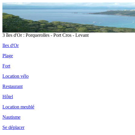
3 îles d'Or : Porquerolles - Port Cros - Levant
Iles d'Or
Plage
Fort
Location vélo
Restaurant
Hôtel
Location meublé
Nautisme
Se déplacer