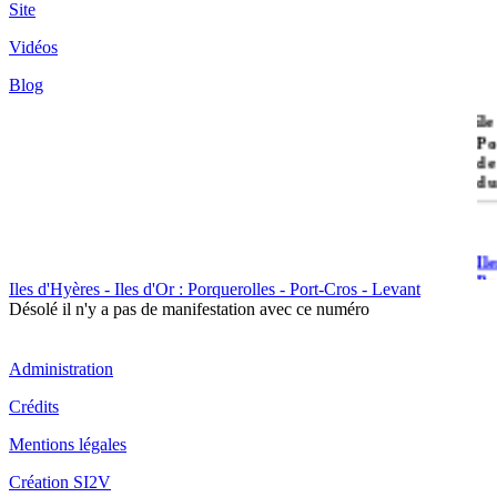
Site
Vidéos
Blog
île
Po
de
du
Il
Po
Iles d'Hyères - Iles d'Or : Porquerolles - Port-Cros - Levant
Désolé il n'y a pas de manifestation avec ce numéro
Administration
Crédits
Il
Mentions légales
Cr
Création SI2V