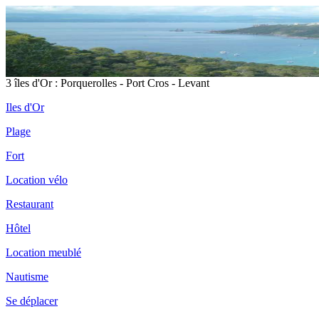
3 îles d'Or : Porquerolles - Port Cros - Levant
Iles d'Or
Plage
Fort
Location vélo
Restaurant
Hôtel
Location meublé
Nautisme
Se déplacer