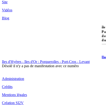
Site
Vidéos
Blog
île
Po
de
du
Il
Po
Iles d'Hyères - Iles d'Or : Porquerolles - Port-Cros - Levant
Désolé il n'y a pas de manifestation avec ce numéro
Administration
Crédits
Il
Mentions légales
Cr
Création SI2V