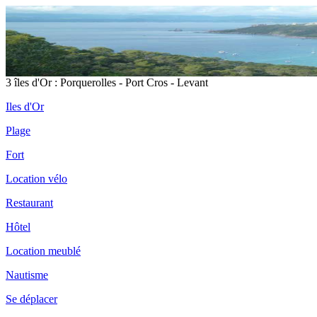
3 îles d'Or : Porquerolles - Port Cros - Levant
Iles d'Or
Plage
Fort
Location vélo
Restaurant
Hôtel
Location meublé
Nautisme
Se déplacer