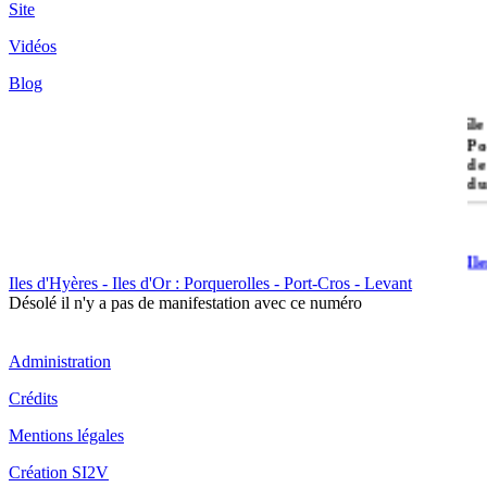
Site
Vidéos
Blog
île
Po
de
du
Il
Po
Iles d'Hyères - Iles d'Or : Porquerolles - Port-Cros - Levant
Désolé il n'y a pas de manifestation avec ce numéro
Administration
Crédits
Il
Mentions légales
Cr
Création SI2V