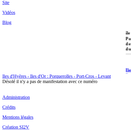
Site
Vidéos
Blog
île
Po
de
du
Il
Po
Iles d'Hyères - Iles d'Or : Porquerolles - Port-Cros - Levant
Désolé il n'y a pas de manifestation avec ce numéro
Administration
Crédits
Il
Mentions légales
Cr
Création SI2V