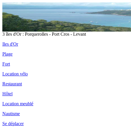
3 îles d'Or : Porquerolles - Port Cros - Levant
Iles d'Or
Plage
Fort
Location vélo
Restaurant
Hôtel
Location meublé
Nautisme
Se déplacer