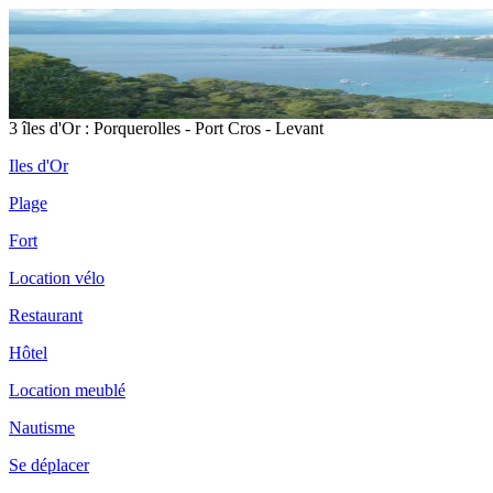
Il
3 îles d'Or : Porquerolles - Port Cros - Levant
Iles d'Or
Plage
Pl
D
Fort
Location vélo
Restaurant
Hôtel
Location meublé
Fo
Fo
Nautisme
Se déplacer