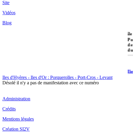
Site
Vidéos
Blog
île
Po
de
du
Il
Po
Iles d'Hyères - Iles d'Or : Porquerolles - Port-Cros - Levant
Désolé il n'y a pas de manifestation avec ce numéro
Administration
Crédits
Il
Mentions légales
Cr
Création SI2V