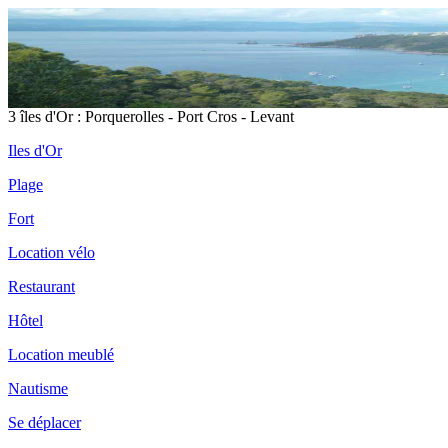
3 îles d'Or : Porquerolles - Port Cros - Levant
Iles d'Or
Plage
Fort
Location vélo
Restaurant
Hôtel
Location meublé
Nautisme
Se déplacer