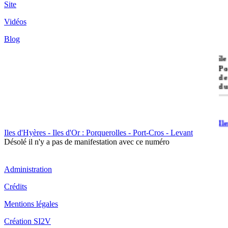
Site
Vidéos
Blog
île
Po
de
du
Il
Po
Iles d'Hyères - Iles d'Or : Porquerolles - Port-Cros - Levant
Désolé il n'y a pas de manifestation avec ce numéro
Administration
Crédits
Il
Mentions légales
Cr
Création SI2V