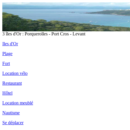
3 îles d'Or : Porquerolles - Port Cros - Levant
Iles d'Or
Plage
Fort
Location vélo
Restaurant
Hôtel
Location meublé
Nautisme
Se déplacer