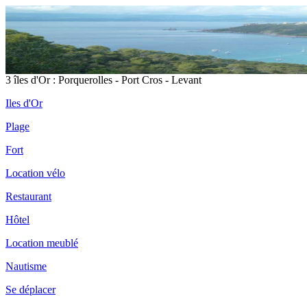
Il
3 îles d'Or : Porquerolles - Port Cros - Levant
Iles d'Or
Plage
Fort
Pl
D
Location vélo
Restaurant
Hôtel
Location meublé
Nautisme
Fo
Fo
Se déplacer